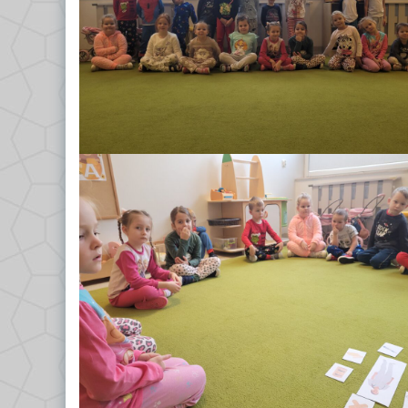
GRUPA VII – TROPICIELE
Dokumenty/Procedury
GRUPA VIII – PSZCZÓŁKI
Religia
Logopeda
Pedagog