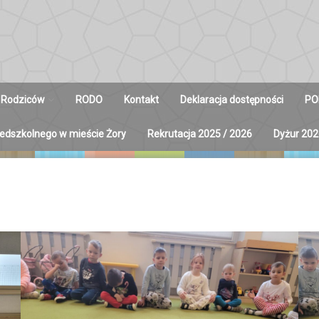
 Rodziców
RODO
Kontakt
Deklaracja dostępności
PO
zedszkolnego w mieście Żory
Rekrutacja 2025 / 2026
Dyżur 202
y na Radę
ców