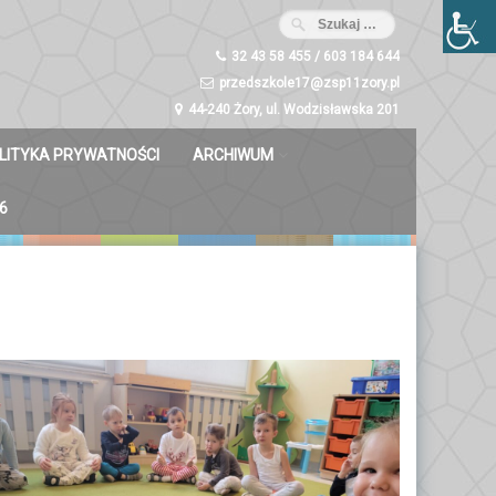
32 43 58 455 / 603 184 644
przedszkole17@zsp11zory.pl
44-240 Żory, ul. Wodzisławska 201
LITYKA PRYWATNOŚCI
ARCHIWUM
Misie 2023/2024
6
Dzwoneczki 2023/2024
Liski 2023/2024
Zuchy 2023/2024
Świetliki 2023/2024
Bystrzaki 2023/2024