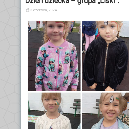
Dzień dziecka – grupa „Liski”.
3 czerwca, 2024