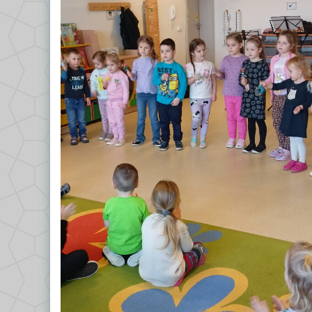
GRUPA VII – TROPICIELE
Dokumenty/Procedury
GRUPA VIII – PSZCZÓŁKI
Religia
Logopeda
Pedagog