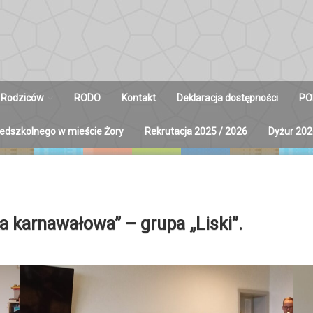
 Rodziców
RODO
Kontakt
Deklaracja dostępności
PO
zedszkolnego w mieście Żory
Rekrutacja 2025 / 2026
Dyżur 202
y na Radę
ców
 karnawałowa” – grupa „Liski”.