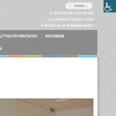
32 43 58 455 / 603 184 644
przedszkole17@zsp11zory.pl
44-240 Żory, ul. Wodzisławska 201
LITYKA PRYWATNOŚCI
ARCHIWUM
Misie 2023/2024
6
Dzwoneczki 2023/2024
Liski 2023/2024
Zuchy 2023/2024
Świetliki 2023/2024
Bystrzaki 2023/2024