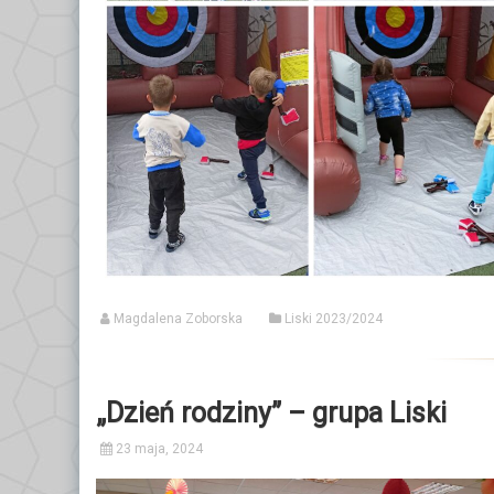
Magdalena Zoborska
Liski 2023/2024
„Dzień rodziny” – grupa Liski
23 maja, 2024