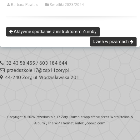
Barbara Pawlas
Świetliki 2023/2024
Aktywne spotkanie z instruktorem Zumby
Dzień w piżamach
32 43 58 455 / 603 184 644
przedszkole17@zsp11zory.pl
44-240 Żory, ul. Wodzisławska 201
Copyright © 2026
Przedszkole 17 Żory
. Dumnie wspierane przez WordPressa
&
Album „
The WP
Theme”, autor: „
ceewp.com
”.