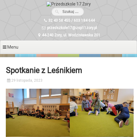
Przeskocz
do
treści
32 43 58 455 / 603 184 644
przedszkole17@zsp11zory.pl
44-240 Żory, ul. Wodzisławska 201
Menu
Spotkanie z Leśnikiem
29 listopada, 2023