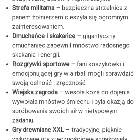
Strefa militarna
– bezpieczna strzelnica z
panem żołnierzem cieszyła się ogromnym
zainteresowaniem.
Dmuchańce i skakańce
– gigantyczny
dmuchaniec zapewnił mnóstwo radosnego
skakania i energii.
Rozgrywki sportowe
– fani koszykówki i
emocjonującej gry w airball mogli sprawdzić
swoją celność i zręczność.
Wiejska zagroda
– wesoła koza do dojenia
wywołała mnóstwo śmiechu i była okazją do
spróbowania swoich sił w nietypowym
zadaniu.
Gry drewniane XXL
– tradycyjne, pięknie
wykonane gry zręcznościowe angażowały