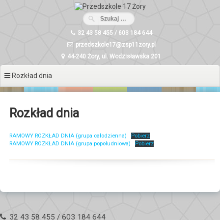
Przeskocz
do
treści
32 43 58 455 / 603 184 644
przedszkole17@zsp11zory.pl
44-240 Żory, ul. Wodzisławska 201
Rozkład dnia
Rozkład dnia
RAMOWY ROZKŁAD DNIA (grupa całodzienna)
Pobierz
RAMOWY ROZKŁAD DNIA (grupa popołudniowa)
Pobierz
32 43 58 455 / 603 184 644