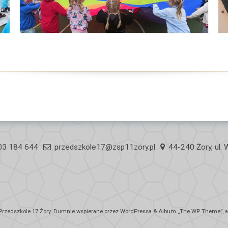
03 184 644
przedszkole17@zsp11zory.pl
44-240 Żory, ul.
Przedszkole 17 Żory
. Dumnie wspierane przez WordPressa
&
Album „
The WP
Theme”, au