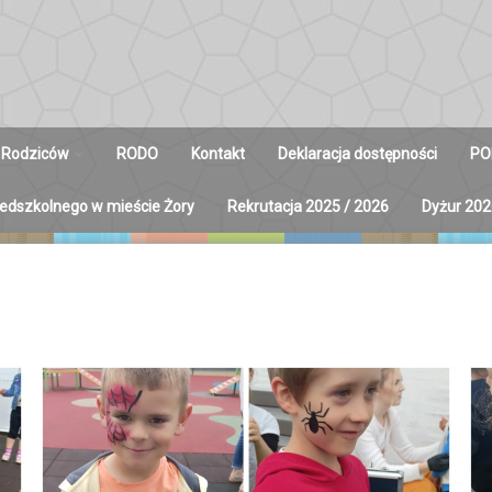
 Rodziców
RODO
Kontakt
Deklaracja dostępności
PO
zedszkolnego w mieście Żory
Rekrutacja 2025 / 2026
Dyżur 202
y na Radę
ców