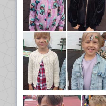
GRUPA VII – TROPICIELE
Dokumenty/Procedury
GRUPA VIII – PSZCZÓŁKI
Religia
Logopeda
Pedagog