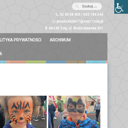
32 43 58 455 / 603 184 644
przedszkole17@zsp11zory.pl
44-240 Żory, ul. Wodzisławska 201
LITYKA PRYWATNOŚCI
ARCHIWUM
Misie 2023/2024
6
Dzwoneczki 2023/2024
Liski 2023/2024
Zuchy 2023/2024
Świetliki 2023/2024
Bystrzaki 2023/2024