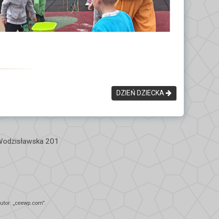
DZIEŃ DZIECKA
 Wodzisławska 201
tor: „
ceewp.com
”.