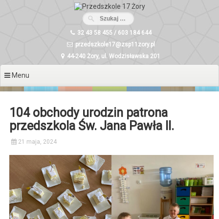
Przeskocz
do
treści
32 43 58 455 / 603 184 644
przedszkole17@zsp11zory.pl
44-240 Żory, ul. Wodzisławska 201
Menu
104 obchody urodzin patrona
przedszkola Św. Jana Pawła II.
21 maja, 2024