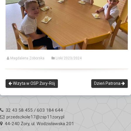
Magdalena Zoborska
Liski 2023/2024
Wizyta w OSP Żory-Rój
Dzień Patrona
32 43 58 455 / 603 184 644
przedszkole17@zsp11zory.pl
44-240 Żory, ul. Wodzisławska 201