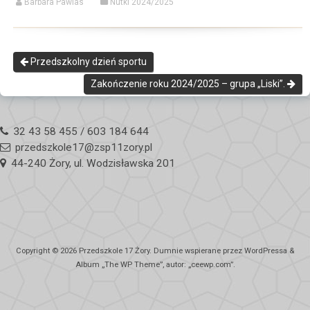
Barbara Pawlas
Nutki 2024/2025
Przedszkolny dzień sportu
Zakończenie roku 2024/2025 – grupa „Liski”.
32 43 58 455 / 603 184 644
przedszkole17@zsp11zory.pl
44-240 Żory, ul. Wodzisławska 201
Copyright © 2026
Przedszkole 17 Żory
. Dumnie wspierane przez WordPressa
&
Album „
The WP
Theme”, autor: „
ceewp.com
”.