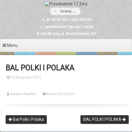
Przeskocz
do
treści
32 43 58 455 / 603 184 644
przedszkole17@zsp11zory.pl
44-240 Żory, ul. Wodzisławska 201
Menu
BAL POLKI I POLAKA
10 listopada, 2023
Barbara Pawlas
Misie 2023/2024
Bal Polki i Polaka
BAL POLKI I POLAKA