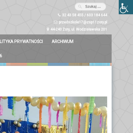
32 43 58 455 / 603 184 644
przedszkole17@zsp11zory.pl
44-240 Żory, ul. Wodzisławska 201
LITYKA PRYWATNOŚCI
ARCHIWUM
Misie 2023/2024
6
Dzwoneczki 2023/2024
Liski 2023/2024
Zuchy 2023/2024
Świetliki 2023/2024
Bystrzaki 2023/2024