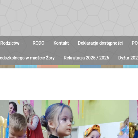
 Rodziców
RODO
Kontakt
Deklaracja dostępności
PO
zedszkolnego w mieście Żory
Rekrutacja 2025 / 2026
Dyżur 202
y na Radę
ców