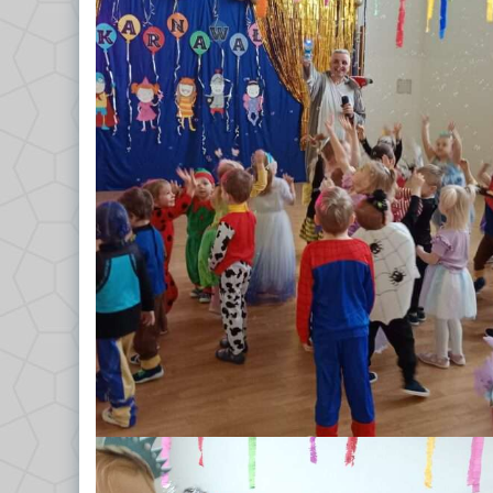
GRUPA VII – TROPICIELE
Dokumenty/Procedury
GRUPA VIII – PSZCZÓŁKI
Religia
Logopeda
Pedagog