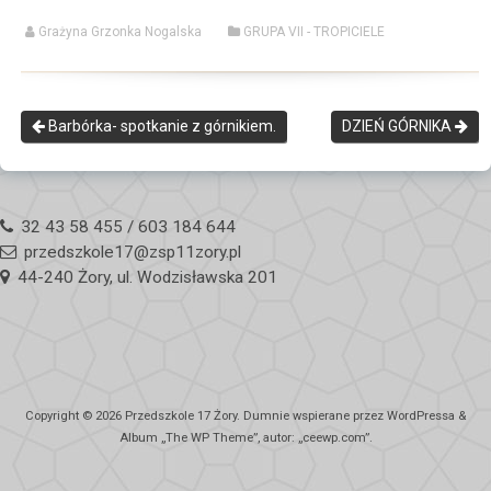
Grażyna Grzonka Nogalska
GRUPA VII - TROPICIELE
Barbórka- spotkanie z górnikiem.
DZIEŃ GÓRNIKA
32 43 58 455 / 603 184 644
przedszkole17@zsp11zory.pl
44-240 Żory, ul. Wodzisławska 201
Copyright © 2026
Przedszkole 17 Żory
. Dumnie wspierane przez WordPressa
&
Album „
The WP
Theme”, autor: „
ceewp.com
”.