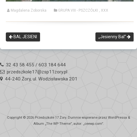
Magdalena Zoborska
GRUPA VIII - PSZCZÓŁKI
,
XXX
BAL JESIENI
„Jesienny Bal”
32 43 58 455 / 603 184 644
przedszkole17@zsp11zory.pl
44-240 Żory, ul. Wodzisławska 201
Copyright © 2026
Przedszkole 17 Żory
. Dumnie wspierane przez WordPressa
&
Album „
The WP
Theme”, autor: „
ceewp.com
”.