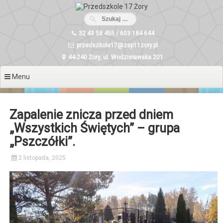
Przeskocz
do
treści
32 43 58 455 / 603 184 644
przedszkole17@zsp11zory.pl
44-240 Żory, ul. Wodzisławska 201
Menu
Zapalenie znicza przed dniem
„Wszystkich Świętych” – grupa
„Pszczółki”.
2 listopada, 2025