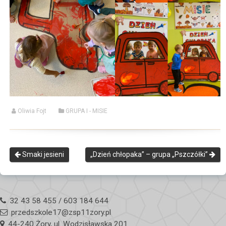
Oliwia Fojt
GRUPA I - MISIE
Smaki jesieni
„Dzień chłopaka” – grupa „Pszczółki”
32 43 58 455 / 603 184 644
przedszkole17@zsp11zory.pl
44-240 Żory, ul. Wodzisławska 201