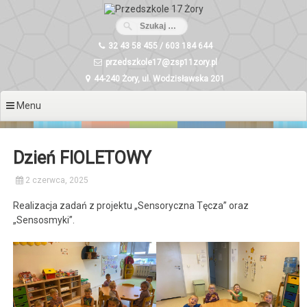
Przeskocz
do
treści
32 43 58 455 / 603 184 644
przedszkole17@zsp11zory.pl
44-240 Żory, ul. Wodzisławska 201
Menu
Dzień FIOLETOWY
2 czerwca, 2025
Realizacja zadań z projektu „Sensoryczna Tęcza” oraz
„Sensosmyki”.