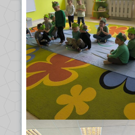
GRUPA VII – TROPICIELE
Dokumenty/Procedury
GRUPA VIII – PSZCZÓŁKI
Religia
Logopeda
Pedagog