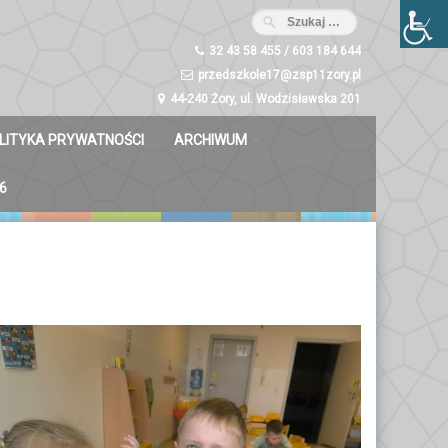
32 43 58 455 / 603 184 644
przedszkole17@zsp11zory.pl
44-240 Żory, ul. Wodzisławska 201
LITYKA PRYWATNOŚCI
ARCHIWUM
Misie 2023/2024
6
Dzwoneczki 2023/2024
Liski 2023/2024
Zuchy 2023/2024
Świetliki 2023/2024
Bystrzaki 2023/2024