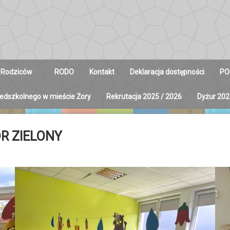
 Rodziców
RODO
Kontakt
Deklaracja dostępności
PO
zedszkolnego w mieście Żory
Rekrutacja 2025 / 2026
Dyżur 202
y na Radę
ców
R ZIELONY