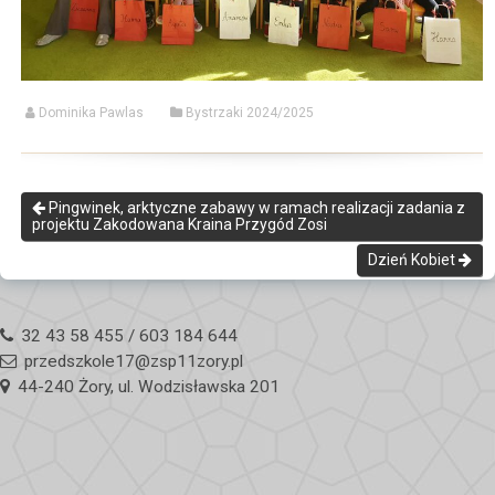
Dominika Pawlas
Bystrzaki 2024/2025
Pingwinek, arktyczne zabawy w ramach realizacji zadania z
projektu Zakodowana Kraina Przygód Zosi
Dzień Kobiet
32 43 58 455 / 603 184 644
przedszkole17@zsp11zory.pl
44-240 Żory, ul. Wodzisławska 201