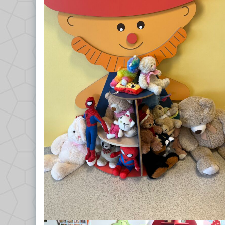
GRUPA VII – TROPICIELE
Dokumenty/Procedury
GRUPA VIII – PSZCZÓŁKI
Religia
Logopeda
Pedagog