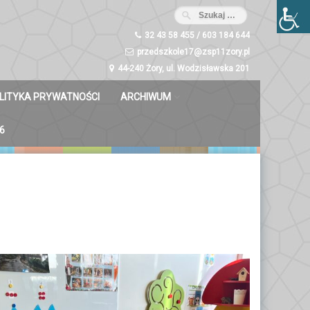
32 43 58 455 / 603 184 644
przedszkole17@zsp11zory.pl
44-240 Żory, ul. Wodzisławska 201
LITYKA PRYWATNOŚCI
ARCHIWUM
Misie 2023/2024
6
Dzwoneczki 2023/2024
Liski 2023/2024
Zuchy 2023/2024
Świetliki 2023/2024
Bystrzaki 2023/2024