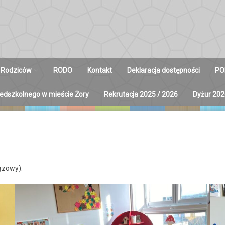
 Rodziców
RODO
Kontakt
Deklaracja dostępności
PO
zedszkolnego w mieście Żory
Rekrutacja 2025 / 2026
Dyżur 202
y na Radę
ców
ązowy).