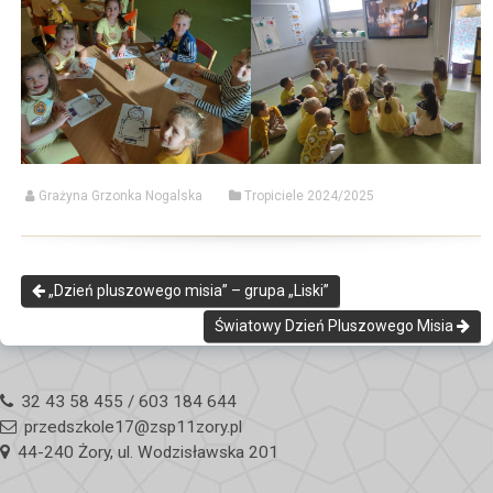
Grażyna Grzonka Nogalska
Tropiciele 2024/2025
„Dzień pluszowego misia” – grupa „Liski”
Światowy Dzień Pluszowego Misia
32 43 58 455 / 603 184 644
przedszkole17@zsp11zory.pl
44-240 Żory, ul. Wodzisławska 201