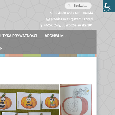
32 43 58 455 / 603 184 644
przedszkole17@zsp11zory.pl
44-240 Żory, ul. Wodzisławska 201
LITYKA PRYWATNOŚCI
ARCHIWUM
Misie 2023/2024
6
Dzwoneczki 2023/2024
Liski 2023/2024
Zuchy 2023/2024
Świetliki 2023/2024
Bystrzaki 2023/2024