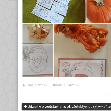
GRUPA VII – TROPICIELE
Dokumenty/Procedury
GRUPA VIII – PSZCZÓŁKI
Religia
Logopeda
Pedagog
Barbara Pawlas
Nutki 2024/2025
Udział w przedstawieniu pt. „Detektyw pozytywka” te