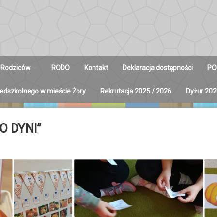
 Rodziców
RODO
Kontakt
Deklaracja dostępności
PO
zedszkolnego w mieście Żory
Rekrutacja 2025 / 2026
Dyżur 202
y na Radę
ców
O DYNI”