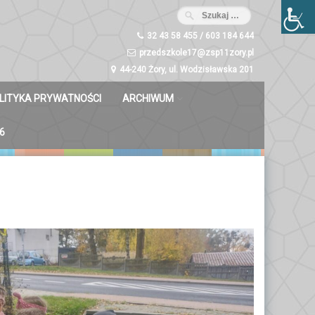
32 43 58 455 / 603 184 644
przedszkole17@zsp11zory.pl
44-240 Żory, ul. Wodzisławska 201
LITYKA PRYWATNOŚCI
ARCHIWUM
Misie 2023/2024
6
Dzwoneczki 2023/2024
Liski 2023/2024
Zuchy 2023/2024
Świetliki 2023/2024
Bystrzaki 2023/2024