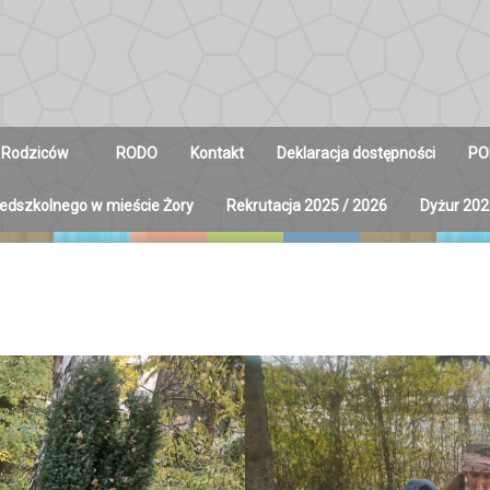
 Rodziców
RODO
Kontakt
Deklaracja dostępności
PO
zedszkolnego w mieście Żory
Rekrutacja 2025 / 2026
Dyżur 202
y na Radę
ców