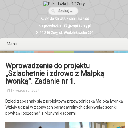
Przeskocz
do
treści
32 43 58 455 / 603 184 644
przedszkole17@zsp11zory.pl
44-240 Żory, ul. Wodzisławska 201
Menu
Wprowadzenie do projektu
„Szlachetnie i zdrowo z Małpką
Iwonką”. Zadanie nr 1.
17 września, 2024
Dzieci zapoznały się z projektową przewodniczką Małpką Iwonką.
Wzięły udział w zabawach parateatralnych odgrywając scenki
powitań i pożegnań z różnymi osobami.