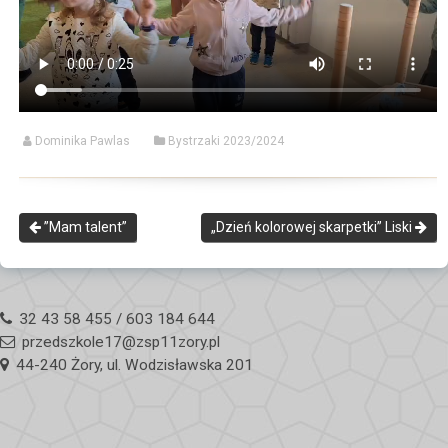
Dominika Pawlas
Bystrzaki 2023/2024
”Mam talent”
„Dzień kolorowej skarpetki” Liski
32 43 58 455 / 603 184 644
przedszkole17@zsp11zory.pl
44-240 Żory, ul. Wodzisławska 201