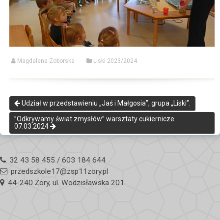
Magdalena Zoborska
Liski 2023/2024
Udział w przedstawieniu „Jaś i Małgosia”, grupa „Liski”.
”Odkrywamy świat zmysłów” warsztaty cukiernicze.
07.03.2024
32 43 58 455 / 603 184 644
przedszkole17@zsp11zory.pl
44-240 Żory, ul. Wodzisławska 201