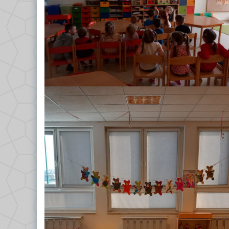
GRUPA VII – TROPICIELE
Dokumenty/Procedury
GRUPA VIII – PSZCZÓŁKI
Religia
Logopeda
Pedagog