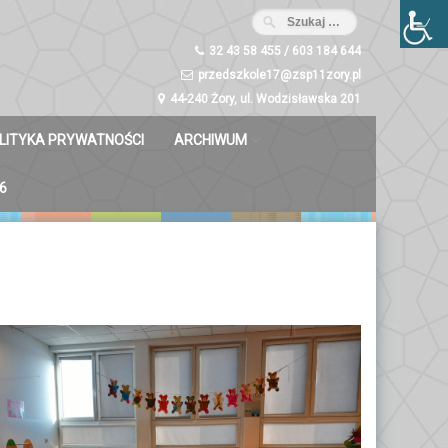
32 43 58 455 / 603 184 644
przedszkole17@zsp11zory.pl
44-240 Żory, ul. Wodzisławska 201
LITYKA PRYWATNOŚCI
ARCHIWUM
Misie 2023/2024
6
Dzwoneczki 2023/2024
Liski 2023/2024
Zuchy 2023/2024
Świetliki 2023/2024
Bystrzaki 2023/2024