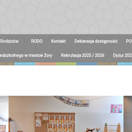
 Rodziców
RODO
Kontakt
Deklaracja dostępności
PO
zedszkolnego w mieście Żory
Rekrutacja 2025 / 2026
Dyżur 202
y na Radę
ców