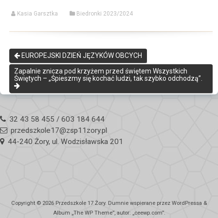
Kasia Garsztka
Biedronki 2023/2024
EUROPEJSKI DZIEŃ JĘZYKÓW OBCYCH
Zapalnie znicza pod krzyżem przed świętem Wszystkich
Świętych – „Śpieszmy się kochać ludzi, tak szybko odchodzą”.
32 43 58 455 / 603 184 644
przedszkole17@zsp11zory.pl
44-240 Żory, ul. Wodzisławska 201
Copyright © 2026
Przedszkole 17 Żory
. Dumnie wspierane przez WordPressa
&
Album „
The WP
Theme”, autor: „
ceewp.com
”.