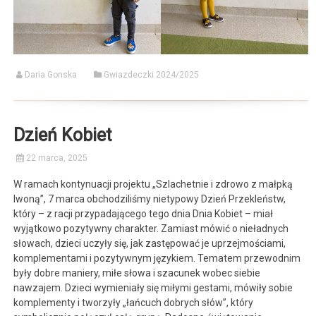
Daria Gonska
Gwiazdeczki 2024/2025
Dzień Kobiet
22 marca, 2025
W ramach kontynuacji projektu „Szlachetnie i zdrowo z małpką
Iwoną”, 7 marca obchodziliśmy nietypowy Dzień Przekleństw,
który – z racji przypadającego tego dnia Dnia Kobiet – miał
wyjątkowo pozytywny charakter. Zamiast mówić o nieładnych
słowach, dzieci uczyły się, jak zastępować je uprzejmościami,
komplementami i pozytywnym językiem. Tematem przewodnim
były dobre maniery, miłe słowa i szacunek wobec siebie
nawzajem. Dzieci wymieniały się miłymi gestami, mówiły sobie
komplementy i tworzyły „łańcuch dobrych słów”, który