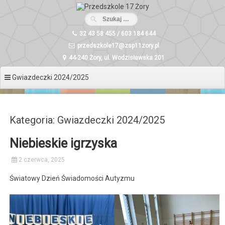
Przeskocz
do
treści
32 43 58 455 / 603 184 644
przedszkole17@zsp11zory.pl
44-240 Żory, ul. Wodzisławska 201
Gwiazdeczki 2024/2025
Kategoria: Gwiazdeczki 2024/2025
Niebieskie igrzyska
2 czerwca, 2025
Światowy Dzień Świadomości Autyzmu