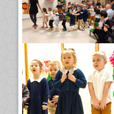
GRUPA VII – TROPICIELE
Dokumenty/Procedury
GRUPA VIII – PSZCZÓŁKI
Religia
Logopeda
Pedagog