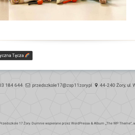
ryczna Tęcza
03 184 644
przedszkole17@zsp11zory.pl
44-240 Żory, ul.
Przedszkole 17 Żory
. Dumnie wspierane przez WordPressa
&
Album „
The WP
Theme”, au