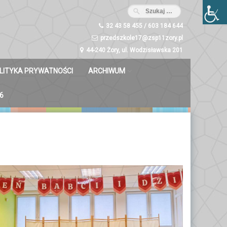
32 43 58 455 / 603 184 644
przedszkole17@zsp11zory.pl
44-240 Żory, ul. Wodzisławska 201
LITYKA PRYWATNOŚCI
ARCHIWUM
Misie 2023/2024
6
Dzwoneczki 2023/2024
Liski 2023/2024
Zuchy 2023/2024
Świetliki 2023/2024
Bystrzaki 2023/2024