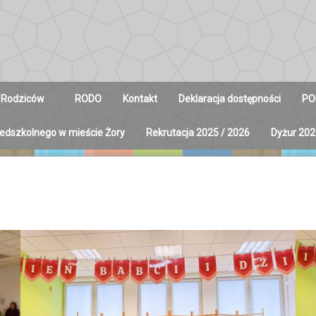
 Rodziców
RODO
Kontakt
Deklaracja dostępności
PO
zedszkolnego w mieście Żory
Rekrutacja 2025 / 2026
Dyżur 202
y na Radę
ców