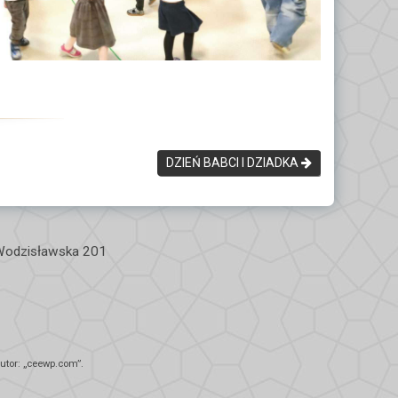
DZIEŃ BABCI I DZIADKA
 Wodzisławska 201
tor: „
ceewp.com
”.