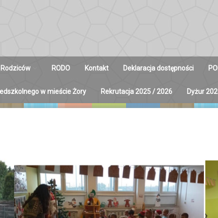
 Rodziców
RODO
Kontakt
Deklaracja dostępności
PO
zedszkolnego w mieście Żory
Rekrutacja 2025 / 2026
Dyżur 202
y na Radę
ców