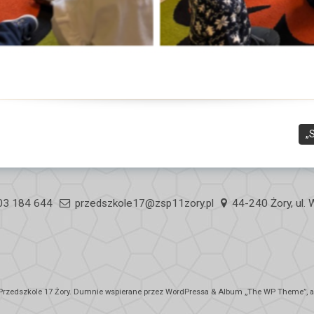
„
03 184 644
przedszkole17@zsp11zory.pl
44-240 Żory, ul.
Przedszkole 17 Żory
. Dumnie wspierane przez WordPressa
&
Album „
The WP
Theme”, au