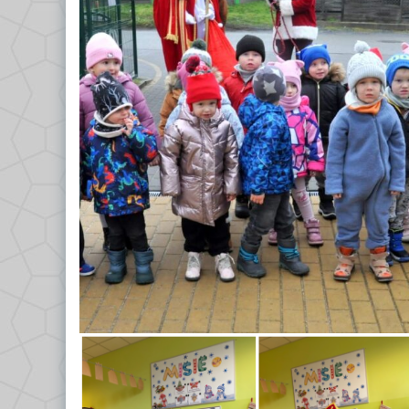
GRUPA VII – TROPICIELE
Dokumenty/Procedury
GRUPA VIII – PSZCZÓŁKI
Religia
Logopeda
Pedagog