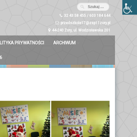
32 43 58 455 / 603 184 644
przedszkole17@zsp11zory.pl
44-240 Żory, ul. Wodzisławska 201
LITYKA PRYWATNOŚCI
ARCHIWUM
Misie 2023/2024
6
Dzwoneczki 2023/2024
Liski 2023/2024
Zuchy 2023/2024
Świetliki 2023/2024
Bystrzaki 2023/2024