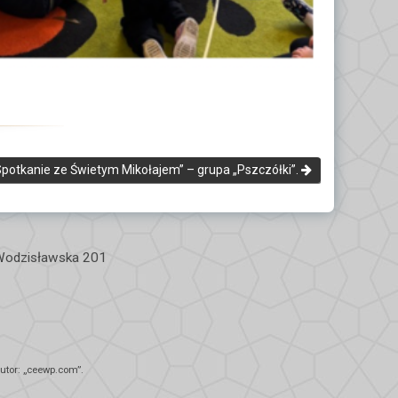
Spotkanie ze Świetym Mikołajem” – grupa „Pszczółki”.
 Wodzisławska 201
tor: „
ceewp.com
”.