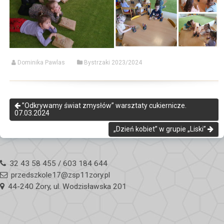
Dominika Pawlas
Bystrzaki 2023/2024
”Odkrywamy świat zmysłów” warsztaty cukiernicze.
07.03.2024
„Dzień kobiet” w grupie „Liski”
32 43 58 455 / 603 184 644
przedszkole17@zsp11zory.pl
44-240 Żory, ul. Wodzisławska 201